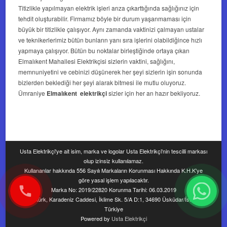
Titizlikle yapılmayan elektrik işleri arıza çıkarttığında sağlığınız için
tehdit oluşturabilir. Firmamız böyle bir durum yaşanmaması için
büyük bir titizlikle çalışıyor. Aynı zamanda vaktinizi çalmayan ustalar
ve teknikerlerimiz bütün bunların yanı sıra işlerini olabildiğince hızlı
yapmaya çalışıyor. Bütün bu noktalar birleştiğinde ortaya çıkan
Elmalıkent Mahallesi Elektrikçisi sizlerin vaktini, sağlığını,
memnuniyetini ve cebinizi düşünerek her şeyi sizlerin işin sonunda
bizlerden beklediği her şeyi alarak bitmesi ile mutlu oluyoruz.
Ümraniye
Elmalıkent elektrikçi
sizler için her an hazır bekliyoruz.
Usta Elektrikçi'ye ait isim, marka ve logolar Usta Elektrikçi'nin tescilli markası
olup izinsiz kullanılamaz.
Kullananlar hakkında 556 Sayılı Markaların Korunması Hakkında K.H.K'ye
göre yasal işlem yapılacaktır.
Marka No: 2019/22820 Korunma Tarihi: 06.03.2019
Yavuztürk, Karadeniz Caddesi, İklime Sk. 5/A D:1, 34690 Üsküdar/İstanbul,
Türkiye
Powered by
Usta Elektrikçi