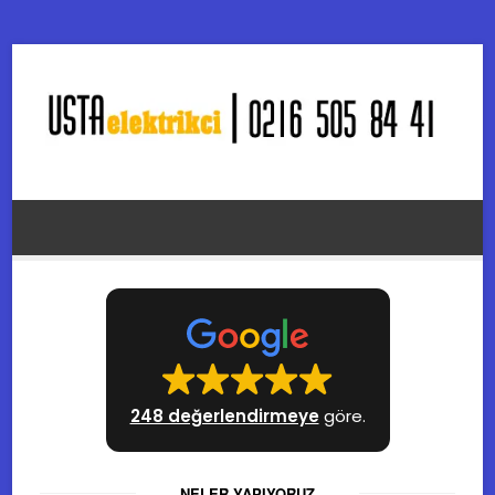
248 değerlendirmeye
göre.
NELER YAPIYORUZ