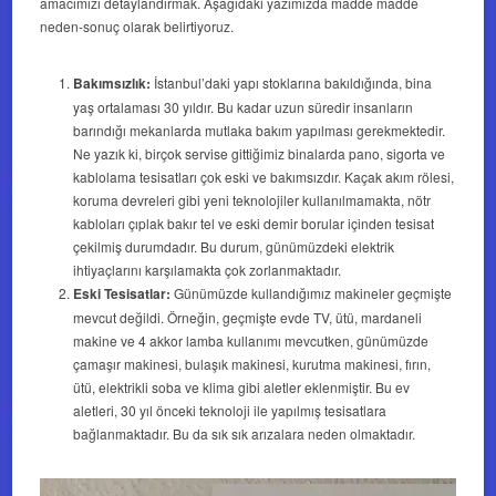
amacımızı detaylandırmak. Aşağıdaki yazımızda madde madde
neden-sonuç olarak belirtiyoruz.
Bakımsızlık:
İstanbul’daki yapı stoklarına bakıldığında, bina
yaş ortalaması 30 yıldır. Bu kadar uzun süredir insanların
barındığı mekanlarda mutlaka bakım yapılması gerekmektedir.
Ne yazık ki, birçok servise gittiğimiz binalarda pano, sigorta ve
kablolama tesisatları çok eski ve bakımsızdır. Kaçak akım rölesi,
koruma devreleri gibi yeni teknolojiler kullanılmamakta, nötr
kabloları çıplak bakır tel ve eski demir borular içinden tesisat
çekilmiş durumdadır. Bu durum, günümüzdeki elektrik
ihtiyaçlarını karşılamakta çok zorlanmaktadır.
Eski Tesisatlar:
Günümüzde kullandığımız makineler geçmişte
mevcut değildi. Örneğin, geçmişte evde TV, ütü, mardaneli
makine ve 4 akkor lamba kullanımı mevcutken, günümüzde
çamaşır makinesi, bulaşık makinesi, kurutma makinesi, fırın,
ütü, elektrikli soba ve klima gibi aletler eklenmiştir. Bu ev
aletleri, 30 yıl önceki teknoloji ile yapılmış tesisatlara
bağlanmaktadır. Bu da sık sık arızalara neden olmaktadır.