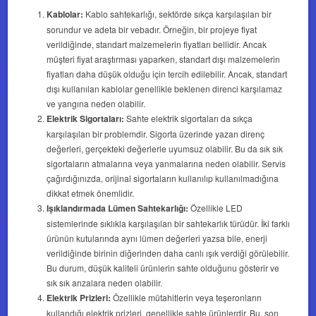
Kablolar:
Kablo sahtekarlığı, sektörde sıkça karşılaşılan bir
sorundur ve adeta bir vebadır. Örneğin, bir projeye fiyat
verildiğinde, standart malzemelerin fiyatları bellidir. Ancak
müşteri fiyat araştırması yaparken, standart dışı malzemelerin
fiyatları daha düşük olduğu için tercih edilebilir. Ancak, standart
dışı kullanılan kablolar genellikle beklenen direnci karşılamaz
ve yangına neden olabilir.
Elektrik Sigortaları:
Sahte elektrik sigortaları da sıkça
karşılaşılan bir problemdir. Sigorta üzerinde yazan direnç
değerleri, gerçekteki değerlerle uyumsuz olabilir. Bu da sık sık
sigortaların atmalarına veya yanmalarına neden olabilir. Servis
çağırdığınızda, orijinal sigortaların kullanılıp kullanılmadığına
dikkat etmek önemlidir.
Işıklandırmada Lümen Sahtekarlığı:
Özellikle LED
sistemlerinde sıklıkla karşılaşılan bir sahtekarlık türüdür. İki farklı
ürünün kutularında aynı lümen değerleri yazsa bile, enerji
verildiğinde birinin diğerinden daha canlı ışık verdiği görülebilir.
Bu durum, düşük kaliteli ürünlerin sahte olduğunu gösterir ve
sık sık arızalara neden olabilir.
Elektrik Prizleri:
Özellikle mütahitlerin veya teşeronların
kullandığı elektrik prizleri, genellikle sahte ürünlerdir. Bu, son