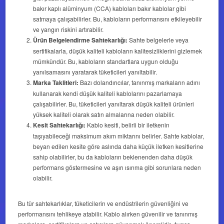
bakır kaplı alüminyum (CCA) kabloları bakır kablolar gibi
satmaya çalışabilirler. Bu, kabloların performansını etkileyebilir
ve yangın riskini artırabilir.
Ürün Belgelendirme Sahtekarlığı:
Sahte belgelerle veya
sertifikalarla, düşük kaliteli kabloların kalitesizliklerini gizlemek
mümkündür. Bu, kabloların standartlara uygun olduğu
yanılsamasını yaratarak tüketicileri yanıltabilir.
Marka Taklitleri:
Bazı dolandırıcılar, tanınmış markaların adını
kullanarak kendi düşük kaliteli kablolarını pazarlamaya
çalışabilirler. Bu, tüketicileri yanıltarak düşük kaliteli ürünleri
yüksek kaliteli olarak satın almalarına neden olabilir.
Kesit Sahtekarlığı:
Kablo kesiti, belirli bir iletkenin
taşıyabileceği maksimum akım miktarını belirler. Sahte kablolar,
beyan edilen kesite göre aslında daha küçük iletken kesitlerine
sahip olabilirler, bu da kabloların beklenenden daha düşük
performans göstermesine ve aşırı ısınma gibi sorunlara neden
olabilir.
Bu tür sahtekarlıklar, tüketicilerin ve endüstrilerin güvenliğini ve
performansını tehlikeye atabilir. Kablo alırken güvenilir ve tanınmış