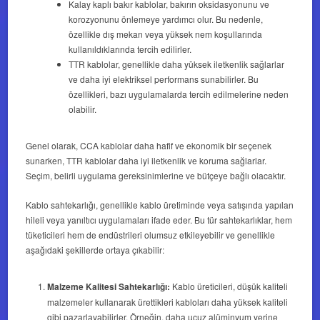
Kalay kaplı bakır kablolar, bakırın oksidasyonunu ve
korozyonunu önlemeye yardımcı olur. Bu nedenle,
özellikle dış mekan veya yüksek nem koşullarında
kullanıldıklarında tercih edilirler.
TTR kablolar, genellikle daha yüksek iletkenlik sağlarlar
ve daha iyi elektriksel performans sunabilirler. Bu
özellikleri, bazı uygulamalarda tercih edilmelerine neden
olabilir.
Genel olarak, CCA kablolar daha hafif ve ekonomik bir seçenek
sunarken, TTR kablolar daha iyi iletkenlik ve koruma sağlarlar.
Seçim, belirli uygulama gereksinimlerine ve bütçeye bağlı olacaktır.
Kablo sahtekarlığı, genellikle kablo üretiminde veya satışında yapılan
hileli veya yanıltıcı uygulamaları ifade eder. Bu tür sahtekarlıklar, hem
tüketicileri hem de endüstrileri olumsuz etkileyebilir ve genellikle
aşağıdaki şekillerde ortaya çıkabilir:
Malzeme Kalitesi Sahtekarlığı:
Kablo üreticileri, düşük kaliteli
malzemeler kullanarak ürettikleri kabloları daha yüksek kaliteli
gibi pazarlayabilirler. Örneğin, daha ucuz alüminyum yerine