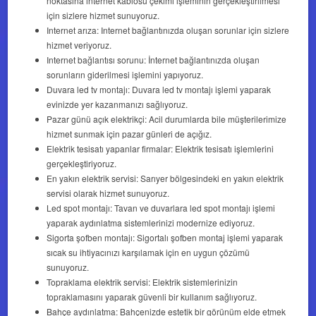
noktasına internet kablosu çekimi işleminin gerçekleştirilmesi
için sizlere hizmet sunuyoruz.
Internet arıza: Internet bağlantınızda oluşan sorunlar için sizlere
hizmet veriyoruz.
Internet bağlantısı sorunu: İnternet bağlantınızda oluşan
sorunların giderilmesi işlemini yapıyoruz.
Duvara led tv montajı: Duvara led tv montajı işlemi yaparak
evinizde yer kazanmanızı sağlıyoruz.
Pazar günü açık elektrikçi: Acil durumlarda bile müşterilerimize
hizmet sunmak için pazar günleri de açığız.
Elektrik tesisatı yapanlar firmalar: Elektrik tesisatı işlemlerini
gerçekleştiriyoruz.
En yakın elektrik servisi: Sarıyer bölgesindeki en yakın elektrik
servisi olarak hizmet sunuyoruz.
Led spot montajı: Tavan ve duvarlara led spot montajı işlemi
yaparak aydınlatma sistemlerinizi modernize ediyoruz.
Sigorta şofben montajı: Sigortalı şofben montaj işlemi yaparak
sıcak su ihtiyacınızı karşılamak için en uygun çözümü
sunuyoruz.
Topraklama elektrik servisi: Elektrik sistemlerinizin
topraklamasını yaparak güvenli bir kullanım sağlıyoruz.
Bahçe aydınlatma: Bahçenizde estetik bir görünüm elde etmek