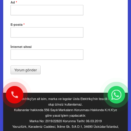
Ad
*
E-posta
*
İnternet sitesi
Usta Elektrikçi'ye ait isim, marka ve logolar Usta Elektrikçi'nin tescilli markası
olup izinsiz kullanılamaz.
Kullananlar hakkında 556 Sayılı Markaların Korunması Hakkında K.H.K'ye
göre yasal işlem yapılacaktır.
Marka No: 2019/22820 Korunma Tarihi: 06.03.2019
Yavuztürk, Karadeniz Caddesi, İklime Sk. 5/A D:1, 34690 Üsküdar/İstanbul,