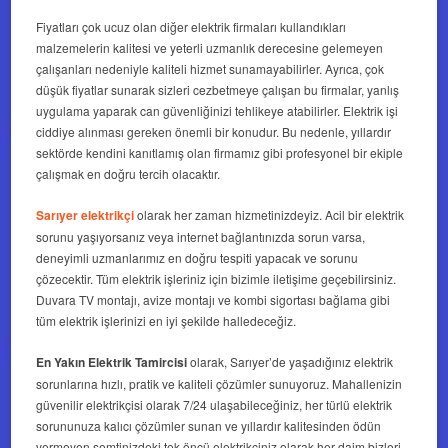
Fiyatları çok ucuz olan diğer elektrik firmaları kullandıkları
malzemelerin kalitesi ve yeterli uzmanlık derecesine gelemeyen
çalışanları nedeniyle kaliteli hizmet sunamayabilirler. Ayrıca, çok
düşük fiyatlar sunarak sizleri cezbetmeye çalışan bu firmalar, yanlış
uygulama yaparak can güvenliğinizi tehlikeye atabilirler. Elektrik işi
ciddiye alınması gereken önemli bir konudur. Bu nedenle, yıllardır
sektörde kendini kanıtlamış olan firmamız gibi profesyonel bir ekiple
çalışmak en doğru tercih olacaktır.
Sarıyer elektrikçi
olarak her zaman hizmetinizdeyiz. Acil bir elektrik
sorunu yaşıyorsanız veya internet bağlantınızda sorun varsa,
deneyimli uzmanlarımız en doğru tespiti yapacak ve sorunu
çözecektir. Tüm elektrik işleriniz için bizimle iletişime geçebilirsiniz.
Duvara TV montajı, avize montajı ve kombi sigortası bağlama gibi
tüm elektrik işlerinizi en iyi şekilde halledeceğiz.
En Yakın Elektrik Tamircisi
olarak, Sarıyer’de yaşadığınız elektrik
sorunlarına hızlı, pratik ve kaliteli çözümler sunuyoruz. Mahallenizin
güvenilir elektrikçisi olarak 7/24 ulaşabileceğiniz, her türlü elektrik
sorununuza kalıcı çözümler sunan ve yıllardır kalitesinden ödün
vermeyen semtinizdeki tek öncü elektrikçiniz olarak her daim bizleri