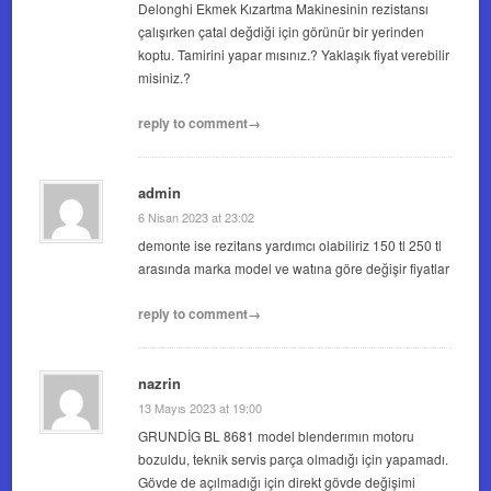
Delonghi Ekmek Kızartma Makinesinin rezistansı
çalışırken çatal değdiği için görünür bir yerinden
koptu. Tamirini yapar mısınız.? Yaklaşık fiyat verebilir
misiniz.?
reply to comment→
admin
6 Nisan 2023 at 23:02
demonte ise rezitans yardımcı olabiliriz 150 tl 250 tl
arasında marka model ve watına göre değişir fiyatlar
reply to comment→
nazrin
13 Mayıs 2023 at 19:00
GRUNDİG BL 8681 model blenderımın motoru
bozuldu, teknik servis parça olmadığı için yapamadı.
Gövde de açılmadığı için direkt gövde değişimi