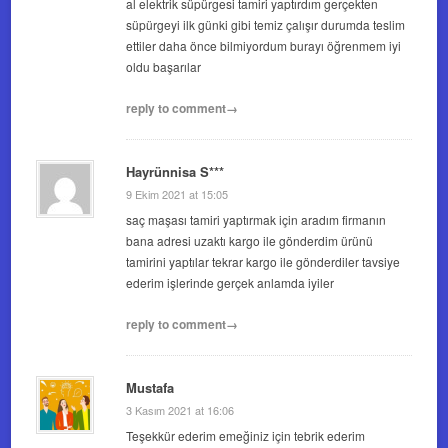
al elektrik süpürgesi tamiri yaptırdım gerçekten
süpürgeyi ilk günki gibi temiz çalışır durumda teslim
ettiler daha önce bilmiyordum burayı öğrenmem iyi
oldu başarılar
reply to comment→
Hayrünnisa S***
9 Ekim 2021 at 15:05
saç maşası tamiri yaptırmak için aradım firmanın
bana adresi uzaktı kargo ile gönderdim ürünü
tamirini yaptılar tekrar kargo ile gönderdiler tavsiye
ederim işlerinde gerçek anlamda iyiler
reply to comment→
Mustafa
3 Kasım 2021 at 16:06
Teşekkür ederim emeğiniz için tebrik ederim