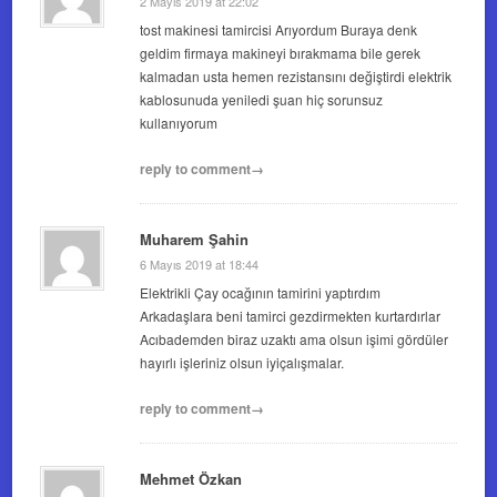
2 Mayıs 2019 at 22:02
tost makinesi tamircisi Arıyordum Buraya denk
geldim firmaya makineyi bırakmama bile gerek
kalmadan usta hemen rezistansını değiştirdi elektrik
kablosunuda yeniledi şuan hiç sorunsuz
kullanıyorum
reply to comment→
Muharem Şahin
6 Mayıs 2019 at 18:44
Elektrikli Çay ocağının tamirini yaptırdım
Arkadaşlara beni tamirci gezdirmekten kurtardırlar
Acıbademden biraz uzaktı ama olsun işimi gördüler
hayırlı işleriniz olsun iyiçalışmalar.
reply to comment→
Mehmet Özkan