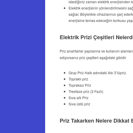
istediğiniz zaman elektrik enerjisinden k
Elektrik enerjisinin yönlendirilmesini sağ
sağlar. Böylelikle cihazlarınızı şarj eder
enerjisine temas edeceğim korkusu yaş
Elektrik Prizi Çeşitleri Nelerd
Priz anahtarlar yapılarına ve kullanım alanla
ediyorsanız priz çeşitleri aşağıdaki gibidir
Grup Priz Halk adındaki Adı 3’lüpriz.
Topraklı priz
Topraksız Priz
Treefaze priz (3 Fazlı)
Sıva altı Priz
Sıva üstü priz
Priz Takarken Nelere Dikkat 