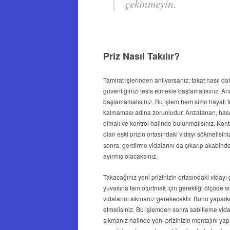
çekinmeyin.
Priz Nasıl Takılır?
Tamirat işlerinden anlıyorsanız; fakat nasıl da
güvenliğinizi tesis etmekle başlamalısınız. A
başlamamalısınız. Bu işlem hem sizin hayati t
kalmaması adına zorunludur. Arızalanan, hasar
olmalı ve kontrol halinde bulunmalısınız. Kont
olan eski prizin ortasındaki vidayı sökmelisini
sonra, gerdirme vidalarını da çıkarıp akabinde
ayırmış olacaksınız.
Takacağınız yeni prizinizin ortasındaki vidayı 
yuvasına tam oturtmak için gerektiği ölçüde sıy
vidalarını sıkmanız gerekecektir. Bunu yapark
etmelisiniz. Bu işlemden sonra sabitleme vidala
sıkmanız halinde yeni prizinizin montajını y