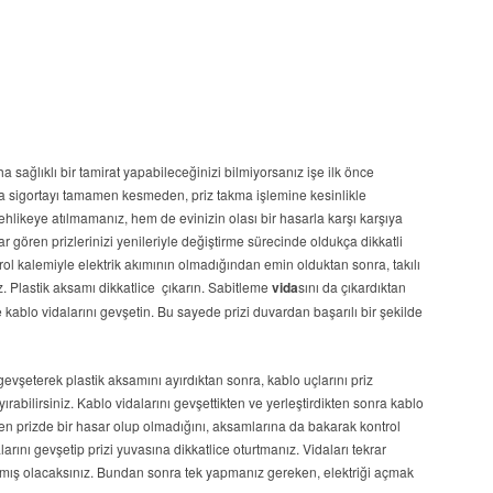
ha sağlıklı bir tamirat yapabileceğinizi bilmiyorsanız işe ilk önce
na sigortayı tamamen kesmeden, priz takma işlemine kesinlikle
ehlikeye atılmamanız, hem de evinizin olası bir hasarla karşı karşıya
 gören prizlerinizi yenileriyle değiştirme sürecinde oldukça dikkatli
rol kalemiyle elektrik akımının olmadığından emin olduktan sonra, takılı
z. Plastik aksamı dikkatlice çıkarın. Sabitleme
vida
sını da çıkardıktan
 kablo vidalarını gevşetin. Bu sayede prizi duvardan başarılı bir şekilde
gevşeterek plastik aksamını ayırdıktan sonra, kablo uçlarını priz
ırabilirsiniz. Kablo vidalarını gevşettikten ve yerleştirdikten sonra kablo
en prizde bir hasar olup olmadığını, aksamlarına da bakarak kontrol
rını gevşetip prizi yuvasına dikkatlice oturtmanız. Vidaları tekrar
apmış olacaksınız. Bundan sonra tek yapmanız gereken, elektriği açmak