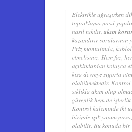
Elektrikle uğraşırken di
topraklama nasıl yapılır,
akım korum
nasıl takılır,
kazandırır sorularının y
Priz montajında, kablol
etmelisiniz. Hem faz, h
açıklıklardan kolayca e
kısa devreye sigorta at
olabilmektedir. Kontrol
sıklıkla akım olup olma
güvenlik hem de işlerlik
Kontrol kaleminde iki u
birinde ışık yanmıyorsa,
olabilir. Bu konuda bi