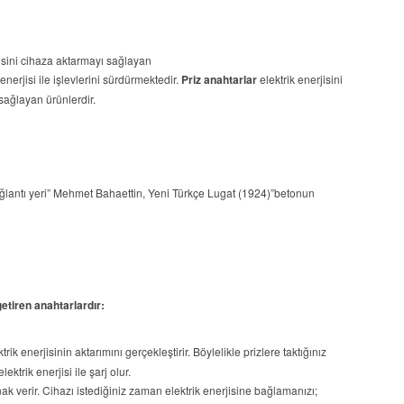
?
jisini cihaza aktarmayı sağlayan
 enerjisi ile işlevlerini sürdürmektedir.
Priz anahtarlar
elektrik enerjisini
sağlayan ürünlerdir.
k bağlantı yeri” Mehmet Bahaettin, Yeni Türkçe Lugat (1924)”betonun
getiren anahtarlardır:
ik enerjisinin aktarımını gerçekleştirir. Böylelikle prizlere taktığınız
lektrik enerjisi ile şarj olur.
ak verir. Cihazı istediğiniz zaman elektrik enerjisine bağlamanızı;