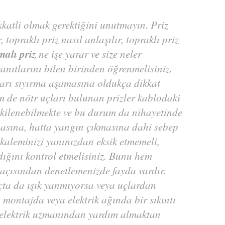
kkatli olmak gerektiğini unutmayın. Priz
 topraklı priz nasıl anlaşılır, topraklı priz
alı priz
ne işe yarar ve size neler
anıtlarını bilen birinden öğrenmelisiniz.
arı sıyırma aşamasına oldukça dikkat
em de nötr uçları bulunan prizler kablodaki
tkilenebilmekte ve bu durum da nihayetinde
masına, hatta yangın çıkmasına dahi sebep
 kaleminizi yanınızdan eksik etmemeli,
dığını kontrol etmelisiniz. Bunu hem
 açısından denetlemenizde fayda vardır.
çta da ışık yanmıyorsa veya uçlardan
 montajda veya elektrik ağında bir sıkıntı
r elektrik uzmanından yardım almaktan