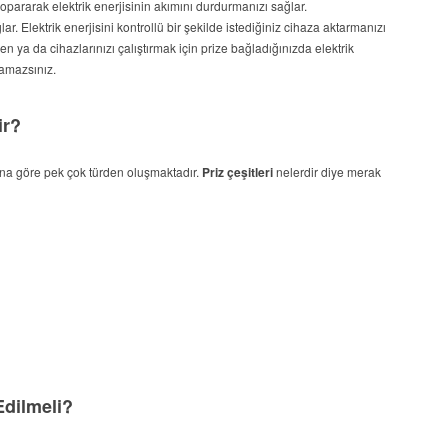
opararak elektrik enerjisinin akımını durdurmanızı sağlar.
lar. Elektrik enerjisini kontrollü bir şekilde istediğiniz cihaza aktarmanızı
ken ya da cihazlarınızı çalıştırmak için prize bağladığınızda elektrik
amazsınız.
ir?
rına göre pek çok türden oluşmaktadır.
Priz çeşitleri
nelerdir diye merak
Edilmeli?