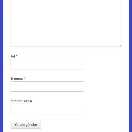
Ad
*
E-posta
*
İnternet sitesi