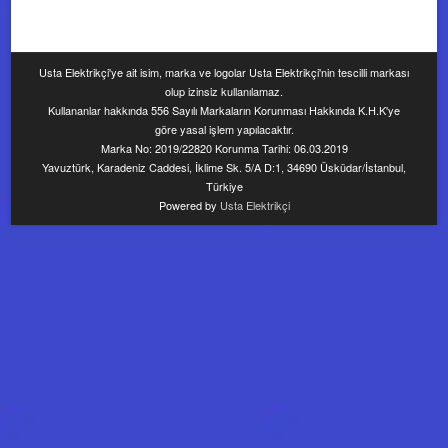
Usta Elektrikçi'ye ait isim, marka ve logolar Usta Elektrikçi'nin tescilli markası
olup izinsiz kullanılamaz.
Kullananlar hakkında 556 Sayılı Markaların Korunması Hakkında K.H.K'ye
göre yasal işlem yapılacaktır.
Marka No: 2019/22820 Korunma Tarihi: 06.03.2019
Yavuztürk, Karadeniz Caddesi, İklime Sk. 5/A D:1, 34690 Üsküdar/İstanbul,
Türkiye
Powered by
Usta Elektrikçi