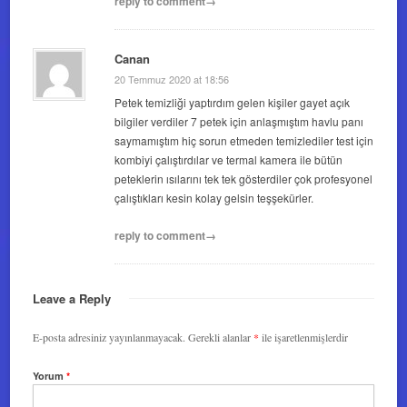
reply to comment→
Canan
20 Temmuz 2020 at 18:56
Petek temizliği yaptırdım gelen kişiler gayet açık
bilgiler verdiler 7 petek için anlaşmıştım havlu panı
saymamıştım hiç sorun etmeden temizlediler test için
kombiyi çalıştırdılar ve termal kamera ile bütün
peteklerin ısılarını tek tek gösterdiler çok profesyonel
çalıştıkları kesin kolay gelsin teşşekürler.
reply to comment→
Leave a Reply
E-posta adresiniz yayınlanmayacak.
Gerekli alanlar
*
ile işaretlenmişlerdir
Yorum
*