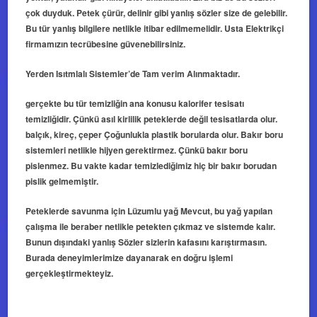
çok duyduk. Petek çürür, delinir gibi yanlış sözler size de gelebilir.
Bu tür yanlış bilgilere netlikle itibar edilmemelidir. Usta Elektrikçi
firmamızın tecrübesine güvenebilirsiniz.
Yerden Isıtmlalı Sistemler’de Tam verim Alınmaktadır.
gerçekte bu tür temizliğin ana konusu kalorifer tesisatı
temizliğidir. Çünkü asıl kirlilik peteklerde değil tesisatlarda olur.
balçık, kireç, çeper Çoğunlukla plastik borularda olur. Bakır boru
sistemleri netlikle hijyen gerektirmez. Çünkü bakır boru
pislenmez. Bu vakte kadar temizlediğimiz hiç bir bakır borudan
pislik gelmemiştir.
Peteklerde savunma için Lüzumlu yağ Mevcut, bu yağ yapılan
çalışma ile beraber netlikle petekten çıkmaz ve sistemde kalır.
Bunun dışındaki yanlış Sözler sizlerin kafasını karıştırmasın.
Burada deneyimlerimize dayanarak en doğru işlemi
gerçekleştirmekteyiz.