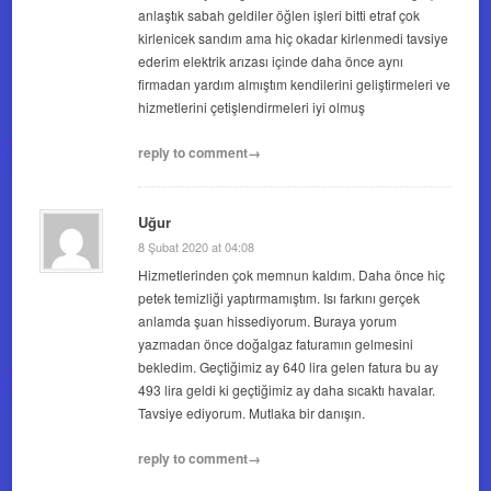
anlaştık sabah geldiler öğlen işleri bitti etraf çok
kirlenicek sandım ama hiç okadar kirlenmedi tavsiye
ederim elektrik arızası içinde daha önce aynı
firmadan yardım almıştım kendilerini geliştirmeleri ve
hizmetlerini çetişlendirmeleri iyi olmuş
reply to comment→
Uğur
8 Şubat 2020 at 04:08
Hizmetlerinden çok memnun kaldım. Daha önce hiç
petek temizliği yaptırmamıştım. Isı farkını gerçek
anlamda şuan hissediyorum. Buraya yorum
yazmadan önce doğalgaz faturamın gelmesini
bekledim. Geçtiğimiz ay 640 lira gelen fatura bu ay
493 lira geldi ki geçtiğimiz ay daha sıcaktı havalar.
Tavsiye ediyorum. Mutlaka bir danışın.
reply to comment→