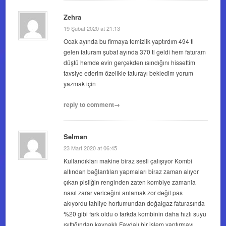
Zehra
19 Şubat 2020 at 21:13
Ocak ayında bu firmaya temizlik yaptırdım 494 tl
gelen faturam şubat ayında 370 tl geldi hem faturam
düştü hemde evin gerçekden ısındığını hissettim
tavsiye ederim özelikle faturayı bekledim yorum
yazmak için
reply to comment→
Selman
23 Mart 2020 at 06:45
Kullandıkları makine biraz sesli çalışıyor Kombi
altından bağlantıları yapmaları biraz zaman alıyor
çıkan pisliğin renginden zaten kombiye zamanla
nasıl zarar vericeğini anlamak zor değil pas
akıyordu tahliye hortumundan doğalgaz faturasında
%20 gibi fark oldu o farkda kombinin daha hızlı suyu
ısıttığından kaynaklı Faydalı bir işlem yaptırmayı