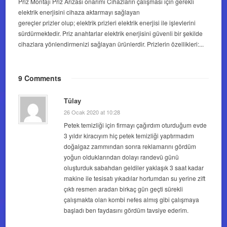
Priz Montajı Priz Arızası onarımı Cihazların çalışması için gerekli
elektrik enerjisini cihaza aktarmayı sağlayan
gereçler prizler olup; elektrik prizleri elektrik enerjisi ile işlevlerini
sürdürmektedir. Priz anahtarlar elektrik enerjisini güvenli bir şekilde
cihazlara yönlendirmenizi sağlayan ürünlerdir. Prizlerin özellikleri:...
9 Comments
Tülay
26 Ocak 2020 at 10:28
Petek temizliği için firmayı çağırdım oturduğum evde
3 yıldır kiracıyım hiç petek temizliği yaptırmadım
doğalgaz zammından sonra reklamarını gördüm
yoğun olduklarından dolayı randevü günü
oluşturduk sabahdan geldiler yaklaşık 3 saat kadar
makine ile tesisatı yıkadılar hortumdan su yerine zift
çıktı resmen aradan birkaç gün geçti sürekli
çalışmakta olan kombi nefes almış gibi çalışmaya
başladı ben faydasını gördüm tavsiye ederim.