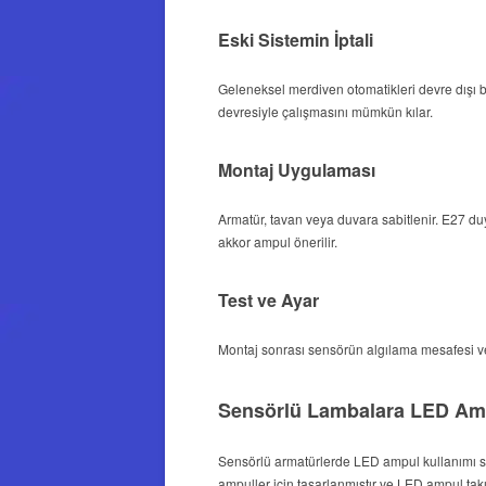
Eski Sistemin İptali
Geleneksel merdiven otomatikleri devre dışı bı
devresiyle çalışmasını mümkün kılar.
Montaj Uygulaması
Armatür, tavan veya duvara sabitlenir. E27 duy
akkor ampul önerilir.
Test ve Ayar
Montaj sonrası sensörün algılama mesafesi ve
Sensörlü Lambalara LED Amp
Sensörlü armatürlerde LED ampul kullanımı sık
ampuller için tasarlanmıştır ve LED ampul tak