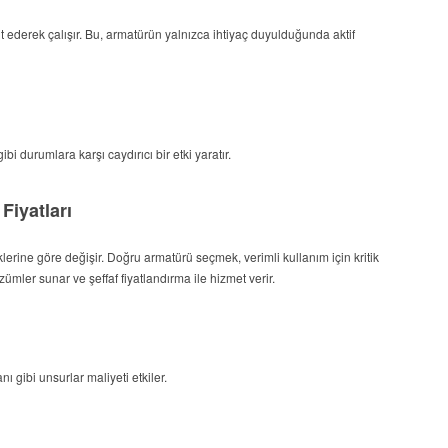
t ederek çalışır. Bu, armatürün yalnızca ihtiyaç duyulduğunda aktif
bi durumlara karşı caydırıcı bir etki yaratır.
Fiyatları
iklerine göre değişir. Doğru armatürü seçmek, verimli kullanım için kritik
ümler sunar ve şeffaf fiyatlandırma ile hizmet verir.
ı gibi unsurlar maliyeti etkiler.