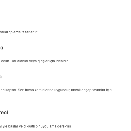
rklı tiplerde tasarlanır:
rü
ilir. Dar alanlar veya girişler için idealdir.
ü
arı kapsar. Sert tavan zeminlerine uygundur, ancak ahşap tavanlar için
reci
iyle başlar ve dikkatli bir uygulama gerektirir: