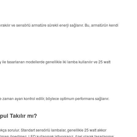
rakılır ve sensörlü armatüre sürekli enerji sağlanır. Bu, armatürün kendi
 ile tasarlanan modellerde genellikle iki lamba kullanılır ve 25 watt
 zaman ayarı kontrol edilir, böylece optimum performans sağlanır.
ul Takılır mı?
ça sorulur. Standart sensörlü lambalar, genellikle 25 watt akkor
ılması önerilmez. LED kullanmak istiyorsanız, özel olarak tasarlanmış