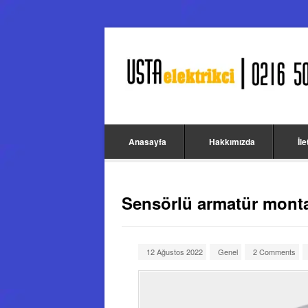
Anasayfa
Hakkımızda
İl
Sensörlü armatür monta
12 Ağustos 2022
Genel
2 Comments