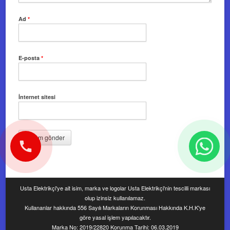
Ad
*
E-posta
*
İnternet sitesi
Usta Elektrikçi'ye ait isim, marka ve logolar Usta Elektrikçi'nin tescilli markası
olup izinsiz kullanılamaz.
Kullananlar hakkında 556 Sayılı Markaların Korunması Hakkında K.H.K'ye
göre yasal işlem yapılacaktır.
Marka No: 2019/22820 Korunma Tarihi: 06.03.2019