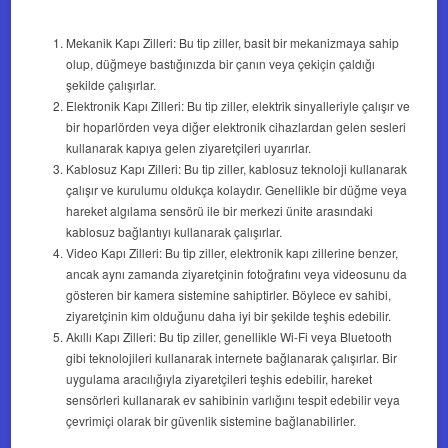
Mekanik Kapı Zilleri: Bu tip ziller, basit bir mekanizmaya sahip
olup, düğmeye bastığınızda bir çanın veya çekiçin çaldığı
şekilde çalışırlar.
Elektronik Kapı Zilleri: Bu tip ziller, elektrik sinyalleriyle çalışır ve
bir hoparlörden veya diğer elektronik cihazlardan gelen sesleri
kullanarak kapıya gelen ziyaretçileri uyarırlar.
Kablosuz Kapı Zilleri: Bu tip ziller, kablosuz teknoloji kullanarak
çalışır ve kurulumu oldukça kolaydır. Genellikle bir düğme veya
hareket algılama sensörü ile bir merkezi ünite arasındaki
kablosuz bağlantıyı kullanarak çalışırlar.
Video Kapı Zilleri: Bu tip ziller, elektronik kapı zillerine benzer,
ancak aynı zamanda ziyaretçinin fotoğrafını veya videosunu da
gösteren bir kamera sistemine sahiptirler. Böylece ev sahibi,
ziyaretçinin kim olduğunu daha iyi bir şekilde teşhis edebilir.
Akıllı Kapı Zilleri: Bu tip ziller, genellikle Wi-Fi veya Bluetooth
gibi teknolojileri kullanarak internete bağlanarak çalışırlar. Bir
uygulama aracılığıyla ziyaretçileri teşhis edebilir, hareket
sensörleri kullanarak ev sahibinin varlığını tespit edebilir veya
çevrimiçi olarak bir güvenlik sistemine bağlanabilirler.