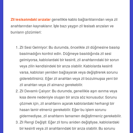
Zil tesisatındaki arızalar
genellikle kablo bağlantılarından veya zil
anahtarından kaynaklanır. İşte bazı yaygın zil tesisatı arızaları ve
bunların çözümleri:
Zil Sesi Gelmiyor: Bu durumda, öncelikle zil düğmesine basılıp
basılmadığını kontrol edin. Düğmeye basıldığında zil sesi
gelmiyorsa, kablolardaki bir kesinti, zil anahtarındaki bir sorun
veya zilin kendisindeki bir arıza olabilir. Kablolarda kesinti
varsa, kabloları yeniden bağlayarak veya değiştirerek sorunu
giderebilirsiniz. Eğer zil anahtarı veya zil bozulmuşsa yeni bir
zil anahtarı veya zil almanız gerekebilir.
Zil Devamlı Çalıyor: Bu durumda, genellikle aşırı ısınma veya
kısa devre nedeniyle oluşan bir arıza söz konusudur. Sorunu
çözmek için, zil anahtarını açarak kablolardaki herhangi bir
hasarı tamir etmeniz gerekebilir. Eğer bu işlem sorunu
gidermediyse, zil anahtarını tamamen değiştirmeniz gerekebilir.
Zil Rengi Değişti: Eğer zil tonu aniden değiştiyse, kablolardaki
bir kesinti veya zil anahtarındaki bir arıza olabilir. Bu sorunu