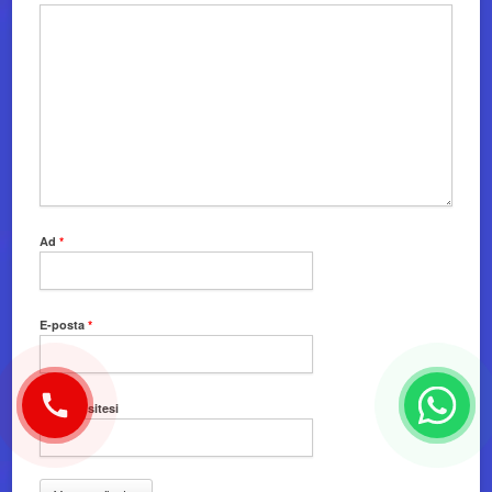
Ad
*
E-posta
*
İnternet sitesi