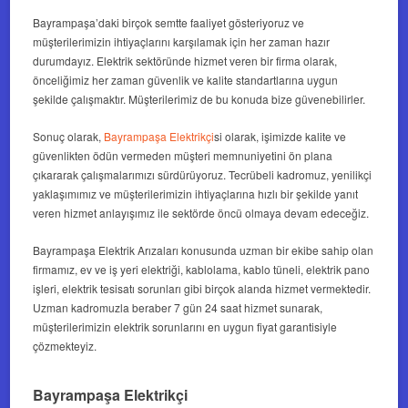
Bayrampaşa’daki birçok semtte faaliyet gösteriyoruz ve
müşterilerimizin ihtiyaçlarını karşılamak için her zaman hazır
durumdayız. Elektrik sektöründe hizmet veren bir firma olarak,
önceliğimiz her zaman güvenlik ve kalite standartlarına uygun
şekilde çalışmaktır. Müşterilerimiz de bu konuda bize güvenebilirler.
Sonuç olarak,
Bayrampaşa Elektrikçi
si olarak, işimizde kalite ve
güvenlikten ödün vermeden müşteri memnuniyetini ön plana
çıkararak çalışmalarımızı sürdürüyoruz. Tecrübeli kadromuz, yenilikçi
yaklaşımımız ve müşterilerimizin ihtiyaçlarına hızlı bir şekilde yanıt
veren hizmet anlayışımız ile sektörde öncü olmaya devam edeceğiz.
Bayrampaşa Elektrik Arızaları konusunda uzman bir ekibe sahip olan
firmamız, ev ve iş yeri elektriği, kablolama, kablo tüneli, elektrik pano
işleri, elektrik tesisatı sorunları gibi birçok alanda hizmet vermektedir.
Uzman kadromuzla beraber 7 gün 24 saat hizmet sunarak,
müşterilerimizin elektrik sorunlarını en uygun fiyat garantisiyle
çözmekteyiz.
Bayrampaşa Elektrikçi