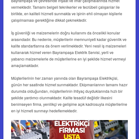
Bayrampaşa ve çevresinde inşaat ve imar çalışmalarında hizmet
vermektedir. Tamamı belgeli teknikerler ve tecrübeli çalışanlar ile
birlikte, en kaliteli hizmeti sunmakta ve işinin ehli olmayan kişilerle
çalışılmaması gerektiğine dikkat çekmektedir.
İş güvenliği ve malzemelerin doğru kullanımı da öncelikli konular
arasındadır. Bu nedenle, müşterilerin memnuniyeti kadar güvenlik ve
kalite standartlarına da önem verilmektedir. Yeni nesil iş malzemeleri
kullanarak hizmet veren Bayrampaşa Elektrik Servisi, yerli ve
yabancı malzemelerle de müşterilerine en iyi şekilde hizmet vermeyi
amaçlamaktadır.
Müşterilerinin her zaman yanında olan Bayrampaşa Elektrikçisi,
günün her saatinde hizmet sunmaktadır. Ekipmanlarının tamamı hazır
durumda olduğundan, müşterilerinin ihtiyaç duyduklarında hızlı bir
şekilde yardımcı olunmaktadır. Kalite tesadüf değildir ilkesini
benimseyen firma, yenilikçi ve gelişime açık kadrosuyla müşterilerine
en iyi hizmeti sunmayı hedeflemektedir.