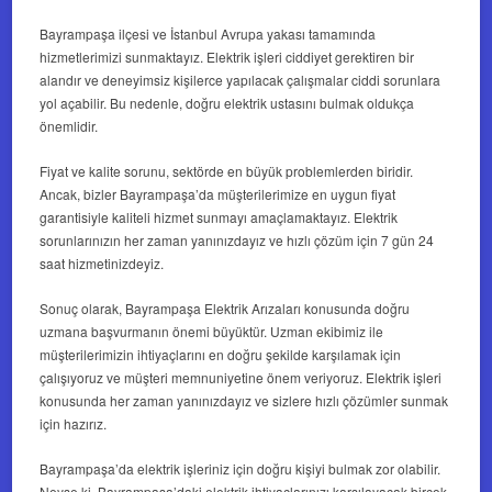
Bayrampaşa ilçesi ve İstanbul Avrupa yakası tamamında
hizmetlerimizi sunmaktayız. Elektrik işleri ciddiyet gerektiren bir
alandır ve deneyimsiz kişilerce yapılacak çalışmalar ciddi sorunlara
yol açabilir. Bu nedenle, doğru elektrik ustasını bulmak oldukça
önemlidir.
Fiyat ve kalite sorunu, sektörde en büyük problemlerden biridir.
Ancak, bizler Bayrampaşa’da müşterilerimize en uygun fiyat
garantisiyle kaliteli hizmet sunmayı amaçlamaktayız. Elektrik
sorunlarınızın her zaman yanınızdayız ve hızlı çözüm için 7 gün 24
saat hizmetinizdeyiz.
Sonuç olarak, Bayrampaşa Elektrik Arızaları konusunda doğru
uzmana başvurmanın önemi büyüktür. Uzman ekibimiz ile
müşterilerimizin ihtiyaçlarını en doğru şekilde karşılamak için
çalışıyoruz ve müşteri memnuniyetine önem veriyoruz. Elektrik işleri
konusunda her zaman yanınızdayız ve sizlere hızlı çözümler sunmak
için hazırız.
Bayrampaşa’da elektrik işleriniz için doğru kişiyi bulmak zor olabilir.
Neyse ki, Bayrampaşa’daki elektrik ihtiyaçlarınızı karşılayacak birçok