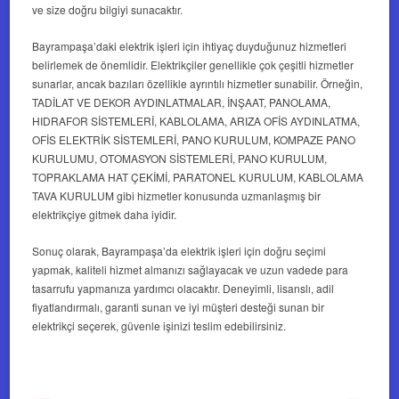
ve size doğru bilgiyi sunacaktır.
Bayrampaşa’daki elektrik işleri için ihtiyaç duyduğunuz hizmetleri
belirlemek de önemlidir. Elektrikçiler genellikle çok çeşitli hizmetler
sunarlar, ancak bazıları özellikle ayrıntılı hizmetler sunabilir. Örneğin,
TADİLAT VE DEKOR AYDINLATMALAR, İNŞAAT, PANOLAMA,
HIDRAFOR SİSTEMLERİ, KABLOLAMA, ARIZA OFİS AYDINLATMA,
OFİS ELEKTRİK SİSTEMLERİ, PANO KURULUM, KOMPAZE PANO
KURULUMU, OTOMASYON SİSTEMLERİ, PANO KURULUM,
TOPRAKLAMA HAT ÇEKİMİ, PARATONEL KURULUM, KABLOLAMA
TAVA KURULUM gibi hizmetler konusunda uzmanlaşmış bir
elektrikçiye gitmek daha iyidir.
Sonuç olarak, Bayrampaşa’da elektrik işleri için doğru seçimi
yapmak, kaliteli hizmet almanızı sağlayacak ve uzun vadede para
tasarrufu yapmanıza yardımcı olacaktır. Deneyimli, lisanslı, adil
fiyatlandırmalı, garanti sunan ve iyi müşteri desteği sunan bir
elektrikçi seçerek, güvenle işinizi teslim edebilirsiniz.