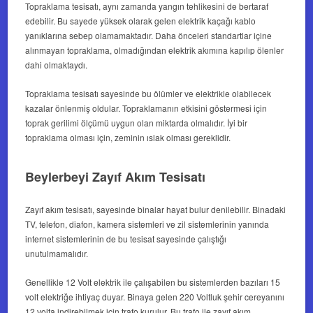
Topraklama tesisatı
, aynı zamanda yangın tehlikesini de bertaraf
edebilir. Bu sayede yüksek olarak gelen elektrik kaçağı kablo
yanıklarına sebep olamamaktadır. Daha önceleri standartlar içine
alınmayan topraklama, olmadığından elektrik akımına kapılıp ölenler
dahi olmaktaydı.
Topraklama tesisatı
sayesinde bu ölümler ve elektrikle olabilecek
kazalar önlenmiş oldular. Topraklamanın etkisini göstermesi için
toprak gerilimi ölçümü uygun olan miktarda olmalıdır. İyi bir
topraklama olması için, zeminin ıslak olması gereklidir.
Beylerbeyi Zayıf Akım Tesisatı
Zayıf akım tesisatı
, sayesinde binalar hayat bulur denilebilir. Binadaki
TV, telefon, diafon, kamera sistemleri ve zil sistemlerinin yanında
internet sistemlerinin de bu tesisat sayesinde çalıştığı
unutulmamalıdır.
Genellikle 12 Volt elektrik ile çalışabilen bu sistemlerden bazıları 15
volt elektriğe ihtiyaç duyar. Binaya gelen 220 Voltluk şehir cereyanını
12 volta indirebilmek için trafo kurulur. Bu trafo ile zayıf akım