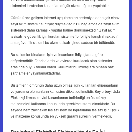
sistemleri tarafından kullanılan düşük akım dağıtımı yapılabilir.
Günümüzde gelişen internet uygulamaları nedeniyle daha çok cihaz
zayıf akım sistemine ihtiyaç duymaktadır. Bu bağlamda da zayıf akım
sistemleri daha karmaşık yapılar haline dönüşmektedir.
Zayıf akım
tesisatı
ile güvenlik için kurulan sistemler birbiriyle karıştırılmaktadır
ama güvenlik sistemi bu akım tesisatı içinde sadece bir bölümdür.
Bu sistemler binaların, işin ve insanların ihtiyaçlarına göre
değerlendirilir. Fabrikalarda ve evlerde kurulacak olan sistemler
arasında büyük farklar vardır. Kurumlar bu ihtiyaçlara binaen bazı
şartnameler yayınlamaktadırlar.
Sistemlerin ömrünün daha uzun olması için kullanılan ekipmanların
ve yardımcı elemanların kalitesine dikkat edilmelidir.
Beylerbeyi Usta
Elektrikçi
firması devlet kurumlarının belirlediği en üst düzey
malzemeleri kullanma konusunda gerekirse ısrarcı olmaktadır. Bu
sayede hem
zayıf akım tesisatı
hem de
topraklama tesisatı
için işçilik
ve malzeme konusunda en yüksek garanti süresini vermektedir.
Beylerbeyi Elektrikçi Elektronikte de En İyi