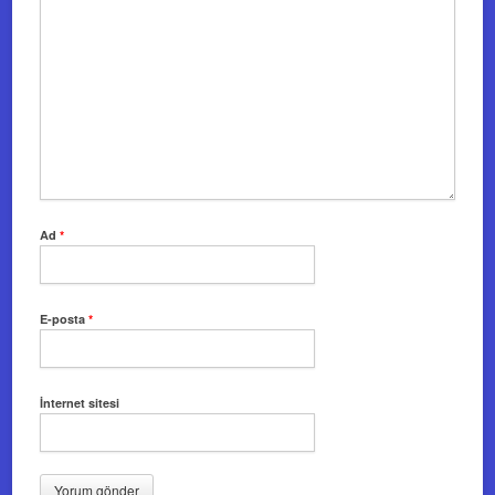
Ad
*
E-posta
*
İnternet sitesi