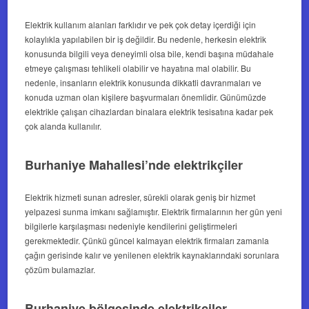
Elektrik kullanım alanları farklıdır ve pek çok detay içerdiği için
kolaylıkla yapılabilen bir iş değildir. Bu nedenle, herkesin elektrik
konusunda bilgili veya deneyimli olsa bile, kendi başına müdahale
etmeye çalışması tehlikeli olabilir ve hayatına mal olabilir. Bu
nedenle, insanların elektrik konusunda dikkatli davranmaları ve
konuda uzman olan kişilere başvurmaları önemlidir. Günümüzde
elektrikle çalışan cihazlardan binalara elektrik tesisatına kadar pek
çok alanda kullanılır.
Burhaniye Mahallesi’nde elektrikçiler
Elektrik hizmeti sunan adresler, sürekli olarak geniş bir hizmet
yelpazesi sunma imkanı sağlamıştır. Elektrik firmalarının her gün yeni
bilgilerle karşılaşması nedeniyle kendilerini geliştirmeleri
gerekmektedir. Çünkü güncel kalmayan elektrik firmaları zamanla
çağın gerisinde kalır ve yenilenen elektrik kaynaklarındaki sorunlara
çözüm bulamazlar.
Burhaniye bölgesinde elektrikçiler