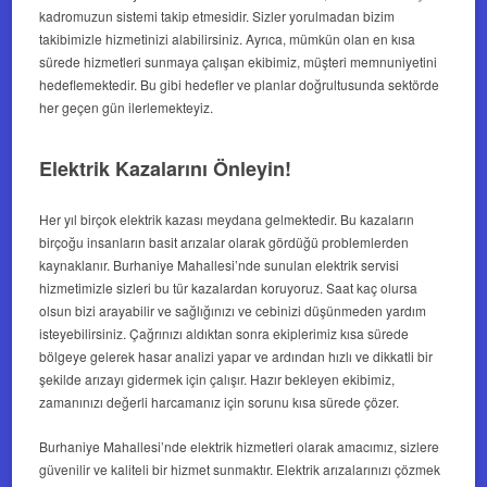
kadromuzun sistemi takip etmesidir. Sizler yorulmadan bizim
takibimizle hizmetinizi alabilirsiniz. Ayrıca, mümkün olan en kısa
sürede hizmetleri sunmaya çalışan ekibimiz, müşteri memnuniyetini
hedeflemektedir. Bu gibi hedefler ve planlar doğrultusunda sektörde
her geçen gün ilerlemekteyiz.
Elektrik Kazalarını Önleyin!
Her yıl birçok elektrik kazası meydana gelmektedir. Bu kazaların
birçoğu insanların basit arızalar olarak gördüğü problemlerden
kaynaklanır. Burhaniye Mahallesi’nde sunulan elektrik servisi
hizmetimizle sizleri bu tür kazalardan koruyoruz. Saat kaç olursa
olsun bizi arayabilir ve sağlığınızı ve cebinizi düşünmeden yardım
isteyebilirsiniz. Çağrınızı aldıktan sonra ekiplerimiz kısa sürede
bölgeye gelerek hasar analizi yapar ve ardından hızlı ve dikkatli bir
şekilde arızayı gidermek için çalışır. Hazır bekleyen ekibimiz,
zamanınızı değerli harcamanız için sorunu kısa sürede çözer.
Burhaniye Mahallesi’nde elektrik hizmetleri olarak amacımız, sizlere
güvenilir ve kaliteli bir hizmet sunmaktır. Elektrik arızalarınızı çözmek