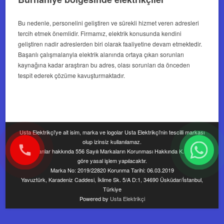
Bu nedenle, personelini geliştiren ve sürekli hizmet veren adresleri
tercih etmek önemlidir. Firmamız, elektrik konusunda kendini
geliştiren nadir adreslerden biri olarak faaliyetine devam etmektedir.
Başarılı çalışmalarıyla elektrik alanında ortaya çıkan sorunları
kaynağına kadar araştıran bu adres, olası sorunları da önceden
tespit ederek çözüme kavuşturmaktadır.
Usta Elektrikçi'ye ait isim, marka ve logolar Usta Elektrikçi'nin tescilli markası
olup izinsiz kullanılamaz.
Kullananlar hakkında 556 Sayılı Markaların Korunması Hakkında K.H.K'ye
göre yasal işlem yapılacaktır.
Marka No: 2019/22820 Korunma Tarihi: 06.03.2019
Yavuztürk, Karadeniz Caddesi, İklime Sk. 5/A D:1, 34690 Üsküdar/İstanbul,
Türkiye
Powered by
Usta Elektrikçi