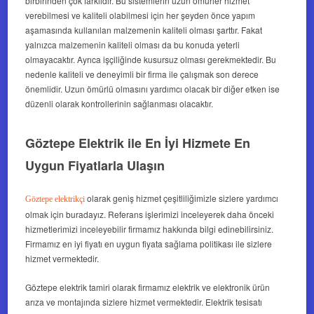
birbirinden çok farklıdır. Bu sistemlerin uzun ömürler hizmet
verebilmesi ve kaliteli olabilmesi için her şeyden önce yapım
aşamasında kullanılan malzemenin kaliteli olması şarttır. Fakat
yalnızca malzemenin kaliteli olması da bu konuda yeterli
olmayacaktır. Ayrıca işçiliğinde kusursuz olması gerekmektedir. Bu
nedenle kaliteli ve deneyimli bir firma ile çalışmak son derece
önemlidir. Uzun ömürlü olmasını yardımcı olacak bir diğer etken ise
düzenli olarak kontrollerinin sağlanması olacaktır.
Göztepe Elektrik ile En İyi Hizmete En
Uygun Fiyatlarla Ulaşın
olarak geniş hizmet çeşitliliğimizle sizlere yardımcı
Göztepe elektrikçi
olmak için buradayız. Referans işlerimizi inceleyerek daha önceki
hizmetlerimizi inceleyebilir firmamız hakkında bilgi edinebilirsiniz.
Firmamız en iyi fiyatı en uygun fiyata sağlama politikası ile sizlere
hizmet vermektedir.
Göztepe elektrik tamiri olarak firmamız elektrik ve elektronik ürün
arıza ve montajında sizlere hizmet vermektedir. Elektrik tesisatı