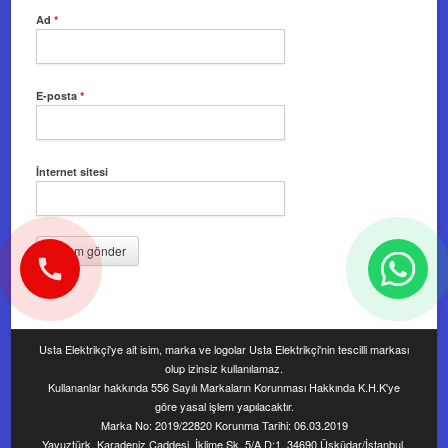
Ad
*
E-posta
*
İnternet sitesi
Usta Elektrikçi'ye ait isim, marka ve logolar Usta Elektrikçi'nin tescilli markası
olup izinsiz kullanılamaz.
Kullananlar hakkında 556 Sayılı Markaların Korunması Hakkında K.H.K'ye
göre yasal işlem yapılacaktır.
Marka No: 2019/22820 Korunma Tarihi: 06.03.2019
Yavuztürk, Karadeniz Caddesi, İklime Sk. 5/A D:1, 34690 Üsküdar/İstanbul,