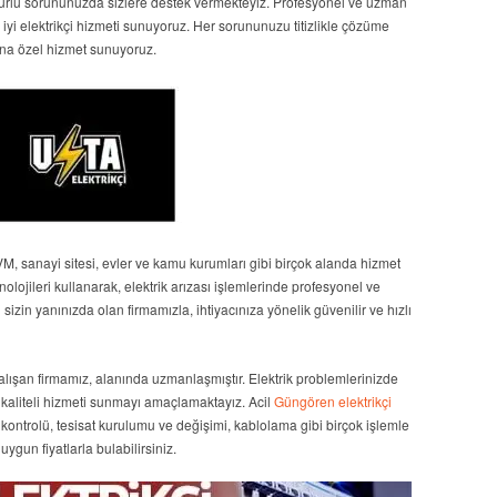
her türlü sorununuzda sizlere destek vermekteyiz. Profesyonel ve uzman
 iyi elektrikçi hizmeti sunuyoruz. Her sorununuzu titizlikle çözüme
na özel hizmet sunuyoruz.
 AVM, sanayi sitesi, evler ve kamu kurumları gibi birçok alanda hizmet
nolojileri kullanarak, elektrik arızası işlemlerinde profesyonel ve
izin yanınızda olan firmamızla, ihtiyacınıza yönelik güvenilir ve hızlı
 çalışan firmamız, alanında uzmanlaşmıştır. Elektrik problemlerinizde
n kaliteli hizmeti sunmayı amaçlamaktayız. Acil
Güngören elektrikçi
 kontrolü, tesisat kurulumu ve değişimi, kablolama gibi birçok işlemle
ygun fiyatlarla bulabilirsiniz.