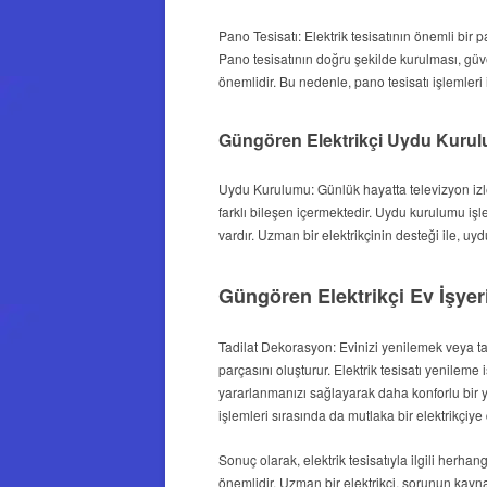
Pano Tesisatı: Elektrik tesisatının önemli bir p
Pano tesisatının doğru şekilde kurulması, güv
önemlidir. Bu nedenle, pano tesisatı işlemler
Güngören Elektrikçi Uydu Kuru
Uydu Kurulumu: Günlük hayatta televizyon izl
farklı bileşen içermektedir. Uydu kurulumu işl
vardır. Uzman bir elektrikçinin desteği ile, uy
Güngören Elektrikçi Ev İşyer
Tadilat Dekorasyon: Evinizi yenilemek veya tad
parçasını oluşturur. Elektrik tesisatı yenileme 
yararlanmanızı sağlayarak daha konforlu bir 
işlemleri sırasında da mutlaka bir elektrikçiye
Sonuç olarak, elektrik tesisatıyla ilgili herh
önemlidir. Uzman bir elektrikçi, sorunun kayna