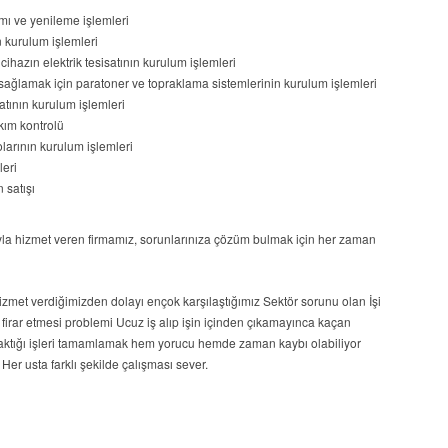
ımı ve yenileme işlemleri
n kurulum işlemleri
 cihazın elektrik tesisatının kurulum işlemleri
ni sağlamak için paratoner ve topraklama sistemlerinin kurulum işlemleri
satının kurulum işlemleri
akım kontrolü
arının kurulum işlemleri
leri
n satışı
şıyla hizmet veren firmamız, sorunlarınıza çözüm bulmak için her zaman
 hizmet verdiğimizden dolayı ençok karşılaştığımız Sektör sorunu olan İşi
firar etmesi problemi Ucuz iş alıp işin içinden çıkamayınca kaçan
ıraktığı işleri tamamlamak hem yorucu hemde zaman kaybı olabiliyor
. Her usta farklı şekilde çalışması sever.