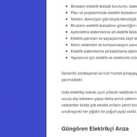
Binaların elektrik tesisatı kurulumu, bak
Plan ve projelerinizde elektrik tesisatını
Telefon, televizyon gibi birçok teknolojik
Binaların elektrik tesisatının güvenliği
Aydınlatma sistemlerine ait elektrik tesi
Elektrik panoları ve sayaçlarında zayıf 
Alarm sistemleri ve kompanzasyon panol
Elektrik sistemlerine ait kablolama işlem
Yapılarınız için elektrik ve elektronik ürü
Güvenilir, profesyonel ve hızlı hizmet anlayı
yanınızdadır.
Usta elektrikçi olarak uzun yıllardır sektörde
ucuza alıp kabasını yapıp daha sonra ustanın 
ustalardan bizde çok sıkıldık onların yarım b
unutmayınki her yiğidin bir yoğurt yiyişi vardır
Güngören Elektrikçi Arıza