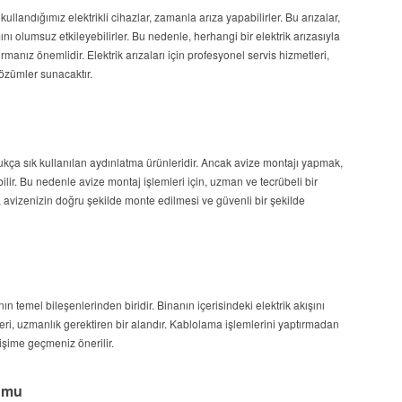
kullandığımız elektrikli cihazlar, zamanla arıza yapabilirler. Bu arızalar,
ı olumsuz etkileyebilirler. Bu nedenle, herhangi bir elektrik arızasıyla
rmanız önemlidir. Elektrik arızaları için profesyonel servis hizmetleri,
çözümler sunacaktır.
dukça sık kullanılan aydınlatma ürünleridir. Ancak avize montajı yapmak,
bilir. Bu nedenle avize montaj işlemleri için, uzman ve tecrübeli bir
, avizenizin doğru şekilde monte edilmesi ve güvenli bir şekilde
ın temel bileşenlerinden biridir. Binanın içerisindeki elektrik akışını
i, uzmanlık gerektiren bir alandır. Kablolama işlemlerini yaptırmadan
tişime geçmeniz önerilir.
lumu