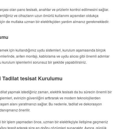
arçası olan pano tesisatı, anahtar ve prizlerin kontrol edilmesini sağlar.
enliğiniz ve cihazların uzun ömürlü kullanımı açısından oldukça
i için de mutlaka uzman bir elektrikçiden yardım almanız gerekmektedir.
lumu
emek için kullandığımız uydu sistemleri, kurulum aşamasında birçok
emlerinde, anten montajı, kablolama ve uydu alıcısı gibi önemli adımlar
du kurulum işlemlerini sorunsuz bir şekilde yapabilirsiniz.
i Tadilat tesisat Kurulumu
ilat yapmak istediğiniz zaman, elektrik tesisatı da bu sürecin önemli bir
işlemleri, evinizin güvenliğini arttırarak ve modern teknolojilerden
yaşam alanı yaratmanızı sağlar. Bu nedenle, tadilat ve dekorasyon
 danışmanız önerilir.
angi bir işlem yapmadan önce, uzman bir elektrikçiyle iletişime geçmeniz
ğını tespit ederek size en doğru çözümleri sunacaktır. Ayrıca, günlük