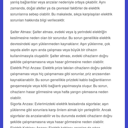
yanlış bağlantılar veya arızalar nedeniyle ortaya çıkabilir. Aynı
zamanda, doğal afetler ya da çevresel faktörler de elektrik
sorunlarına sebep olabilir. Bu makalede, sıkça karşılaşılan elektrik
sorunları hakkında bilgi verilecektir.
Şalter Atması: Şalter atması, evdeki veya iş yerindeki elektriğin
kesilmesine neden olan bir sorundur. Bu sorun genellikle elektrik
devresindeki aşırı yüklenmeden kaynaklanır. Aşırı yüklenme, çok
sayıda aletin aynı anda çalışması veya büyük bir cihazın
kullanılmasıyla oluşabilir. Şalter atması, evdeki cihazların doğru
şekilde çalışmamasına veya hasar görmesine neden olabilir.
Elektrik Prizi Arızası: Elektrik prize takılan cihazların doğru şekilde
çalışmaması veya hiç çalışmaması gibi sorunlar, priz arızasından
kaynaklanabilir. Bu sorun genellikle prizdeki kablo bağlantılarının
gevşemesiyle veya kötü bağlantı yapılmasıyla oluşur. Bu sorun,
cihazların hasar görmesine veya hatta yangın çıkmasına neden
olabilir.
Sigorta Arızası: Evlerimizdeki elektrik tesisatında sigortalar, aşırı
yüklenme gibi sorunlara karşı önlem almak için yerleştirilir. Ancak
sigortalar da arızalanabilir ve bu durumda evdeki cihazların doğru
şekilde çalışmamasına veya hasar görmesine neden olabilir.
Elektrik Kablosu Arızası: Elektrik kablosu arızaları da sıkça