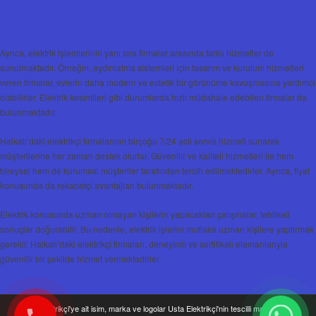
Ayrıca, elektrik işlemlerinin yanı sıra firmalar arasında farklı hizmetler de
sunulmaktadır. Örneğin, aydınlatma sistemleri için tasarım ve kurulum hizmetleri
veren firmalar, evlerin daha modern ve estetik bir görünüme kavuşmasına yardımcı
olabilirler. Elektrik kesintileri gibi durumlarda hızlı müdahale edebilen firmalar da
bulunmaktadır.
Halkalı’daki elektrikçi firmalarının birçoğu 7/24 acil servis hizmeti sunarak
müşterilerine her zaman destek olurlar. Güvenilir ve kaliteli hizmetleri ile hem
bireysel hem de kurumsal müşteriler tarafından tercih edilmektedirler. Ayrıca, fiyat
konusunda da rekabetçi avantajları bulunmaktadır.
Elektrik konusunda uzman olmayan kişilerin yapacakları çalışmalar, tehlikeli
sonuçlar doğurabilir. Bu nedenle, elektrik işlerini mutlaka uzman kişilere yaptırmak
gerekir. Halkalı’daki elektrikçi firmaları, deneyimli ve sertifikalı elemanlarıyla
güvenilir bir şekilde hizmet vermektedirler.
Usta Elektrikçi'ye ait isim, marka ve logolar Usta Elektrikçi'nin tescilli markası olup