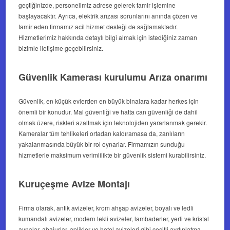
geçtiğinizde, personelimiz adrese gelerek tamir işlemine
başlayacaktır. Ayrıca, elektrik arızası sorunlarını anında çözen ve
tamir eden firmamız acil hizmet desteği de sağlamaktadır.
Hizmetlerimiz hakkında detaylı bilgi almak için istediğiniz zaman
bizimle iletişime geçebilirsiniz.
Güvenlik Kamerası kurulumu Arıza onarımı
Güvenlik, en küçük evlerden en büyük binalara kadar herkes için
önemli bir konudur. Mal güvenliği ve hatta can güvenliği de dahil
olmak üzere, riskleri azaltmak için teknolojiden yararlanmak gerekir.
Kameralar tüm tehlikeleri ortadan kaldıramasa da, zanlıların
yakalanmasında büyük bir rol oynarlar. Firmamızın sunduğu
hizmetlerle maksimum verimlilikte bir güvenlik sistemi kurabilirsiniz.
Kuruçeşme Avize Montajı
Firma olarak, antik avizeler, krom ahşap avizeler, boyalı ve ledli
kumandalı avizeler, modern tekli avizeler, lambaderler, yerli ve kristal
aynalar, abajurlar, aplikler ve hotel avizeleri gibi çeşitli aydınlatma