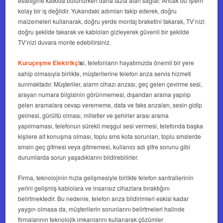
estetiğine katkıda bulunurken daha fazla alan sağlar. Ancak bu işlem
kolay bir iş değildir. Yukarıdaki adımları takip ederek, doğru
malzemeleri kullanarak, doğru yerde montaj braketini takarak, TV’nizi
doğru şekilde takarak ve kabloları gizleyerek güvenli bir şekilde
TV’nizi duvara monte edebilirsiniz.
Kuruçeşme Elektrikçi
s
i, telefonların hayatımızda önemli bir yere
sahip olmasıyla birlikte, müşterilerine telefon arıza servis hizmeti
sunmaktadır. Müşteriler, alarm cihazı arızası, geç gelen çevirme sesi,
arayan numara bilgisinin görünmemesi, dışarıdan arama yapılıp
gelen aramalara cevap verememe, data ve faks arızaları, sesin gidip
gelmesi, gürültü olması, milletler ve şehirler arası arama
yapılmaması, telefonun sürekli meşgul sesi vermesi, telefonda başka
kişilere ait konuşma olması, toplu sms kota sorunları, toplu smslerde
smsin geç gitmesi veya gitmemesi, kullanıcı adı şifre sorunu gibi
durumlarda sorun yaşadıklarını bildirebilirler.
Firma, teknolojinin hızla gelişmesiyle birlikte telefon santrallerinin
yerini gelişmiş kablolara ve insansız cihazlara bıraktığını
belirtmektedir. Bu nedenle, telefon arıza bildirimleri eskisi kadar
yaygın olmasa da, müşterilerin sorunlarını belirtmeleri halinde
firmalarının teknolojik imkanlarını kullanarak çözümler