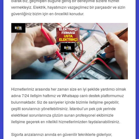
olarak biz, geçmişten bugüne geniş bir deneyimle sizlere hizmet
vermekteyiz. Elektrik, hayatımızın vazgeçilmez bir parçasıdır ve sizin
güvenliğiniz bizim için en öncelikli konudur.
Hizmetlerimiz arasında her zaman size en iyi şekilde yardımcı olmak
adına 7/24 iletişim hattımız ve Whatsapp canlı destek platformumuz
bulunmaktadır. Siz de saniyeler içinde bizimle iletişime geçebilir,
çeşitli sorularınızı yöneltebilirsiniz. İstanbul’un pek çok yerinde
elektriksel sorunlarınıza çözüm sunan profesyonel ekibimizle
iletişime geçerek en nitelikli hizmetlerimizden faydalanabilirsiniz.
Sigorta arızalarınızı anında en güvenilir tekniklerle gideriyor,