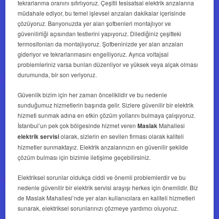
tekrarlanma oranını sıfırlıyoruz. Çeşitli tesisatsal elektrik arızalarına
müdahale ediyor, bu temel işlevsel arızaları dakikalar içerisinde
çözüyoruz. Banyonuzda yer alan şofbenleri montajlıyor ve
güvenilirliği açısından testlerini yapıyoruz. Dilediğiniz çeşitteki
termosifonları da montajlıyoruz. Şofbeninizde yer alan arızaları
gideriyor ve tekrarlanmasını engelliyoruz. Ayrıca voltajsal
problemleriniz varsa bunları düzenliyor ve yüksek veya alçak olması
durumunda, bir son veriyoruz.
Güvenlik bizim için her zaman önceliklidir ve bu nedenle
sunduğumuz hizmetlerin başında gelir. Sizlere güvenilir bir elektrik
hizmeti sunmak adına en etkin çözüm yollarını bulmaya çalışıyoruz.
İstanbul’un pek çok bölgesinde hizmet veren
Maslak
Mahallesi
elektrik servisi
olarak, sizlerin en sevilen firması olarak kaliteli
hizmetler sunmaktayız. Elektrik arızalarınızın en güvenilir şekilde
çözüm bulması için bizimle iletişime geçebilirsiniz.
Elektriksel sorunlar oldukça ciddi ve önemli problemlerdir ve bu
nedenle güvenilir bir elektrik servisi arayışı herkes için önemlidir. Biz
de Maslak Mahallesi’nde yer alan kullanıcılara en kaliteli hizmetleri
sunarak, elektriksel sorunlarınızı çözmeye yardımcı oluyoruz.