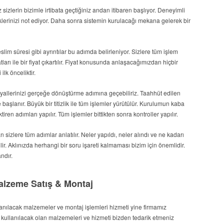
sizlerin bizimle irtibata geçtiğiniz andan itibaren başlıyor. Deneyimli
teklerinizi not ediyor. Daha sonra sistemin kurulacağı mekana gelerek bir
eslim süresi gibi ayrıntılar bu adımda belirleniyor. Sizlere tüm işlem
ları ile bir fiyat çıkartılır. Fiyat konusunda anlaşacağımızdan hiçbir
lk önceliktir.
yallerinizi gerçeğe dönüştürme adımına geçebiliriz. Taahhüt edilen
 başlanır. Büyük bir titizlik ile tüm işlemler yürütülür. Kurulumun kaba
tiren adımları yapılır. Tüm işlemler bittikten sonra kontroller yapılır.
an sizlere tüm adımlar anlatılır. Neler yapıldı, neler alındı ve ne kadarı
rilir. Aklınızda herhangi bir soru işareti kalmaması bizim için önemlidir.
ndır.
Malzeme Satış & Montaj
anılacak malzemeler ve montaj işlemleri hizmeti yine firmamız
 kullanılacak olan malzemeleri ve hizmeti bizden tedarik etmeniz