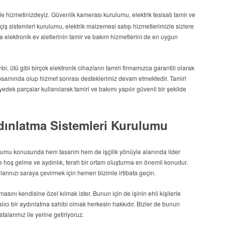
de hizmetinizdeyiz. Güvenlik kamerası kurulumu, elektrik tesisatı tamir ve
çiş sistemleri kurulumu, elektrik malzemesi satışı hizmetlerimizle sizlere
 elektronik ev aletlerinin tamir ve bakım hizmetlerini de en uygun
i, ütü gibi birçok elektronik cihazların tamiri firmamızca garantili olarak
apsamında olup hizmet sonrası desteklerimiz devam etmektedir. Tamiri
 yedek parçalar kullanılarak tamiri ve bakımı yapılır güvenli bir şekilde
ydınlatma Sistemleri Kurulumu
ulumu
konusunda hem tasarım hem de işçilik yönüyle alanında lider
hoş gelme ve aydınlık, ferah bir ortam oluşturma en önemli konudur.
arınızı saraya çevirmek için hemen bizimle irtibata geçin.
masını kendisine özel kılmak ister. Bunun için de işinin ehli kişilerle
lıcı bir aydınlatma sahibi olmak herkesin hakkıdır. Bizler de bunun
stalarımız ile yerine getiriyoruz.