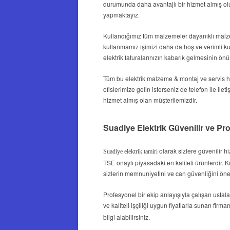
durumunda daha avantajlı bir hizmet almış o
yapmaktayız.
Kullandığımız tüm malzemeler dayanıklı malzem
kullanmamız işimizi daha da hoş ve verimli ku
elektrik faturalarınızın kabarık gelmesinin ön
Tüm bu
elektrik malzeme & montaj
ve servis h
ofislerimize gelin isterseniz de telefon ile ile
hizmet almış olan müşterilemizdir.
Suadiye Elektrik Güvenilir ve Pr
olarak sizlere güvenilir 
Suadiye elektrik tamiri
TSE onaylı piyasadaki en kaliteli ürünlerdir. 
sizlerin memnuniyetini ve can güvenliğini ön
Profesyonel bir ekip anlayışıyla çalışan ustaları
ve kaliteli işçiliği uygun fiyatlarla sunan firm
bilgi alabilirsiniz.