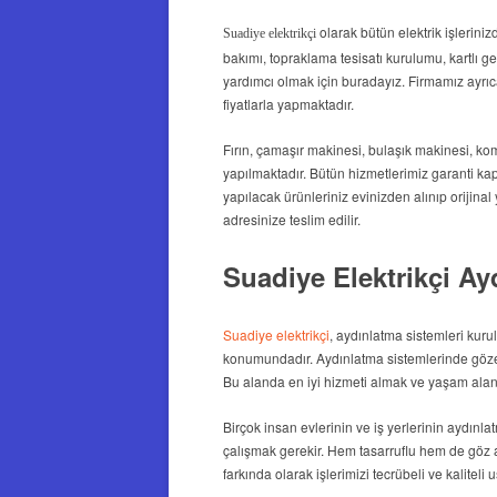
olarak bütün elektrik işleriniz
Suadiye elektrikçi
bakımı, topraklama tesisatı kurulumu, kartlı ge
yardımcı olmak için buradayız. Firmamız ayrıca
fiyatlarla yapmaktadır.
Fırın, çamaşır makinesi, bulaşık makinesi, komb
yapılmaktadır. Bütün hizmetlerimiz garanti k
yapılacak ürünleriniz evinizden alınıp orijinal
adresinize teslim edilir.
Suadiye Elektrikçi A
Suadiye elektrikçi
,
aydınlatma sistemleri kur
konumundadır. Aydınlatma sistemlerinde göze 
Bu alanda en iyi hizmeti almak ve yaşam alanl
Birçok insan evlerinin ve iş yerlerinin aydınlat
çalışmak gerekir. Hem tasarruflu hem de göz a
farkında olarak işlerimizi tecrübeli ve kaliteli u