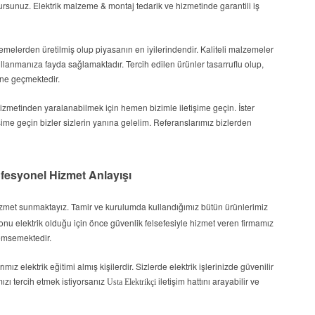
lursunuz.
Elektrik malzeme & montaj
tedarik ve hizmetinde garantili iş
elerden üretilmiş olup piyasanın en iyilerindendir. Kaliteli malzemeler
llanmanıza fayda sağlamaktadır. Tercih edilen ürünler tasarruflu olup,
üne geçmektedir.
izmetinden yaralanabilmek için hemen bizimle iletişime geçin. İster
tişime geçin bizler sizlerin yanına gelelim. Referanslarımız bizlerden
ofesyonel Hizmet Anlayışı
hizmet sunmaktayız. Tamir ve kurulumda kullandığımız bütün ürünlerimiz
Konu elektrik olduğu için önce güvenlik felsefesiyle hizmet veren firmamız
emsemektedir.
mız elektrik eğitimi almış kişilerdir. Sizlerde elektrik işlerinizde güvenilir
amızı tercih etmek istiyorsanız
iletişim hattını arayabilir ve
Usta Elektrikçi