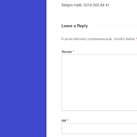
İletişim Hattı: 0216 505 84 41
Leave a Reply
E-posta adresiniz yayınlanmayacak.
Gerekli alanlar
Yorum
*
Ad
*