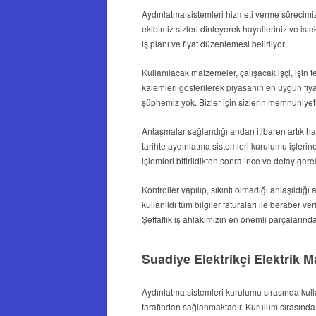
Aydınlatma sistemleri hizmeti verme sürecimiz 
ekibimiz sizleri dinleyerek hayalleriniz ve is
iş planı ve fiyat düzenlemesi belirliyor.
Kullanılacak malzemeler, çalışacak işçi, işin t
kalemleri gösterilerek piyasanın en uygun fiyat
şüphemiz yok. Bizler için sizlerin memnuniyeti i
Anlaşmalar sağlandığı andan itibaren artık ha
tarihte
aydınlatma sistemleri kurulumu
işlerine
işlemleri bitirildikten sonra ince ve detay gerek
Kontroller yapılıp, sıkıntı olmadığı anlaşıldığı 
kullanıldı tüm bilgiler faturaları ile beraber ve
Şeffaflık iş ahlakımızın en önemli parçalarında
Suadiye Elektrikçi Elektrik 
Aydınlatma sistemleri kurulumu
sırasında kull
tarafından sağlanmaktadır. Kurulum sırasında