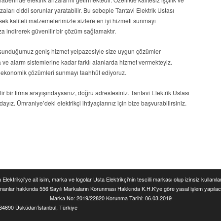
aları ciddi sorunlar yaratabilir. Bu sebeple Tantavi Elektrik Ustası
ek kaliteli malzemelerimizle sizlere en iyi hizmeti sunmayı
a indirerek güvenilir bir çözüm sağlamaktır.
sunduğumuz geniş hizmet yelpazesiyle size uygun çözümler
e alarm sistemlerine kadar farklı alanlarda hizmet vermekteyiz.
 ekonomik çözümleri sunmayı taahhüt ediyoruz.
lir bir firma arayışındaysanız, doğru adrestesiniz. Tantavi Elektrik Ustası
ayız. Ümraniye’deki elektrikçi ihtiyaçlarınız için bize başvurabilirsiniz.
 Elektrikçi'ye ait isim, marka ve logolar Usta Elektrikçi'nin tescilli markası olup izinsiz kullanıl
ananlar hakkında 556 Sayılı Markaların Korunması Hakkında K.H.K'ye göre yasal işlem yapılaca
Marka No: 2019/22820 Korunma Tarihi: 06.03.2019
 34690 Üsküdar/İstanbul, Türkiye