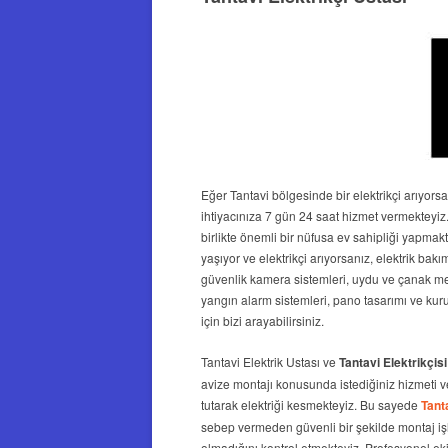
Eğer Tantavi bölgesinde bir elektrikçi arıyorsanı
ihtiyacınıza 7 gün 24 saat hizmet vermekteyiz.
birlikte önemli bir nüfusa ev sahipliği yapmak
yaşıyor ve elektrikçi arıyorsanız, elektrik bakı
güvenlik kamera sistemleri, uydu ve çanak mer
yangın alarm sistemleri, pano tasarımı ve kuru
için bizi arayabilirsiniz.
Tantavi Elektrik Ustası ve
Tantavi Elektrikçisi
avize montajı konusunda istediğiniz hizmeti v
tutarak elektriği kesmekteyiz. Bu sayede
Tanta
sebep vermeden güvenli bir şekilde montaj işl
olmadığını kontrol etmekteyiz. Profesyonel ekib