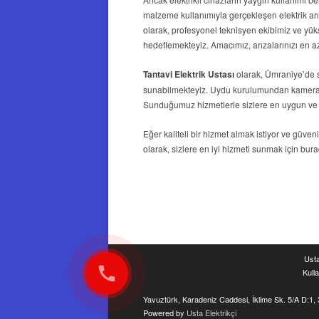
malzeme kullanımıyla gerçekleşen elektrik arız
olarak, profesyonel teknisyen ekibimiz ve yüks
hedeflemekteyiz. Amacımız, arızalarınızı en az
Tantavi Elektrik Ustası
olarak, Ümraniye’de 
sunabilmekteyiz. Uydu kurulumundan kamera v
Sunduğumuz hizmetlerle sizlere en uygun ve
Eğer kaliteli bir hizmet almak istiyor ve güveni
olarak, sizlere en iyi hizmeti sunmak için burad
Usta
Kull
Yavuztürk, Karadeniz Caddesi, İklime Sk. 5/A D:1,
Powered by
Usta Elektrikçi