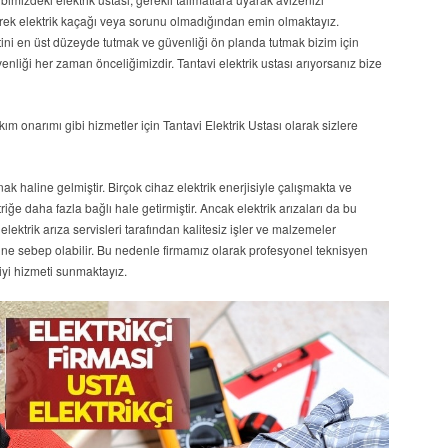
erek elektrik kaçağı veya sorunu olmadığından emin olmaktayız.
ini en üst düzeyde tutmak ve güvenliği ön planda tutmak bizim için
enliği her zaman önceliğimizdir. Tantavi elektrik ustası arıyorsanız bize
akım onarımı gibi hizmetler için Tantavi Elektrik Ustası olarak sizlere
k haline gelmiştir. Birçok cihaz elektrik enerjisiyle çalışmakta ve
riğe daha fazla bağlı hale getirmiştir. Ancak elektrik arızaları da bu
 elektrik arıza servisleri tarafından kalitesiz işler ve malzemeler
sine sebep olabilir. Bu nedenle firmamız olarak profesyonel teknisyen
iyi hizmeti sunmaktayız.