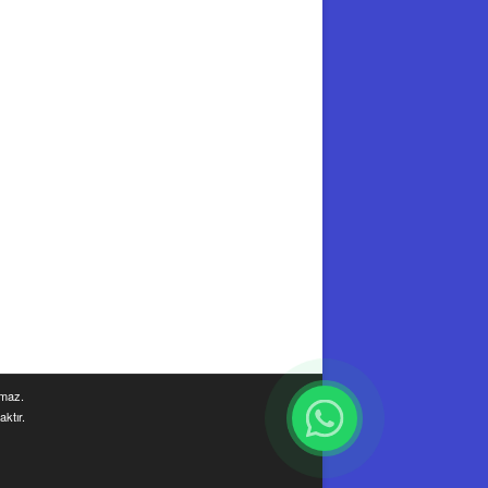
amaz.
ktır.