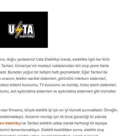
z, doğru yerdesiniz! Usta Elektrikçi olarak, elektrikle ilgili her türlü
 Tantavi, Ümraniye’nin merkezi noktalarından biri olup çevre illerle
tadır. Buradan yoğun bir iletişim hattı geçmektedir. Eğer Tantavi’de
m onarımı, telefon santral sistemleri, görüntülü interkom sistemleri,
kezi sistemi kurulumu, TV kurulumu ve montajı, hırsız alarm sistemleri,
lumu, acil aydınlatma sistemleri ve aydınlatma sistemleri gibi hizmetler
olan firmamız, birçok elektrik işi için en iyi hizmeti sunmaktadır. Örneğin,
erebilmekteyiz. Avizenin montajı için ilk önce güvenliği ön planda
vi elektrikçi
ve Tantavi elektrik ustası olarak herhangi bir kazaya
emini tamamlamaktayız. Elektrik kesildikten sonra, elektrik olup
imizdeki elektrik ustası, gerekli talimatlara uyarak avizenizi